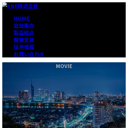
コ
ナ
ン
ビ
HOME
テ
ゲ
会社案内
ン
ー
製品紹介
ツ
シ
開発受託
へ
ョ
採用情報
ス
ン
お問い合わせ
キ
に
ッ
移
MOVIE
プ
動