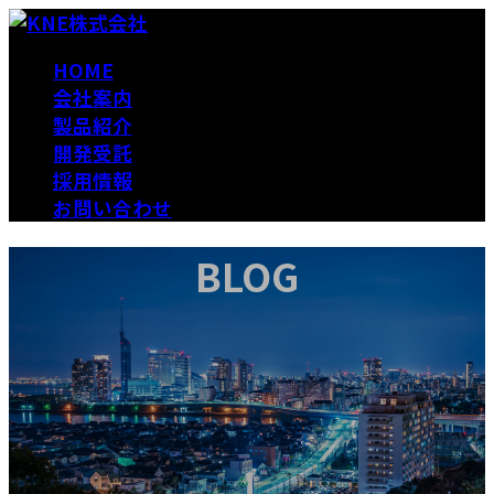
コ
ナ
ン
ビ
HOME
テ
ゲ
会社案内
ン
ー
製品紹介
ツ
シ
開発受託
へ
ョ
採用情報
ス
ン
お問い合わせ
キ
に
ッ
移
BLOG
プ
動